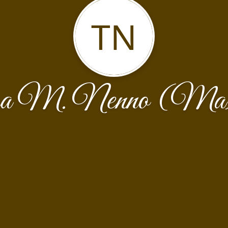
TN
sa M. Nenno (Max